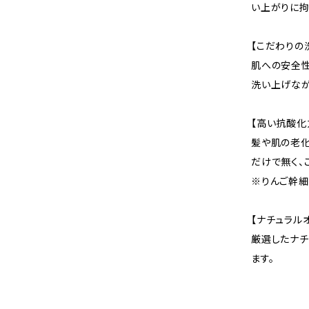
い上がりに拘
【こだわりの
肌への安全性
洗い上げなが
【高い抗酸化
髪や肌の老化
だけで無く、
※りんご幹
【ナチュラル
厳選したナチ
ます。