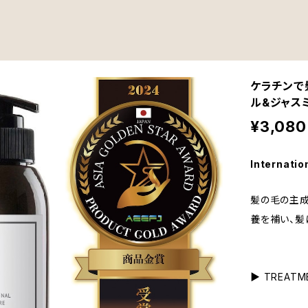
ケラチンで髪を
ル&ジャス
¥3,080
Internatio
髪の毛の主成
養を補い、髪
▶︎ TREAT