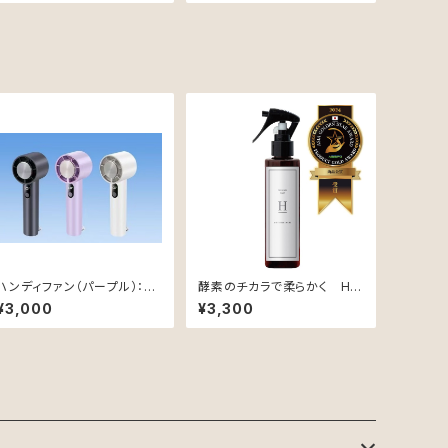
ジケア用】
ジケア用】【リフィル】
ハンディファン（パープル）：片
酵素のチカラで柔らかく Hy
手サイズ！冷却プレート×強力
dro Mist Treatment（ベル
¥3,000
¥3,300
送風×静音設計
ガモット&ミントの香り）