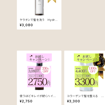
ケラチンで髪を洗う Hydro
Care Treatment（アップル&
¥3,080
ジャスミンの香り）【ハリコシ
ケア用】
使うほどキレイが続くハイブリ
コラーゲンで髪を整える H
ッド処方 OUTBATH OIL T
dro Repair Treatment（ロ
¥2,750
¥3,300
REATMENT（アウトバスオイ
ーズ&カシスの香り）【ダメー