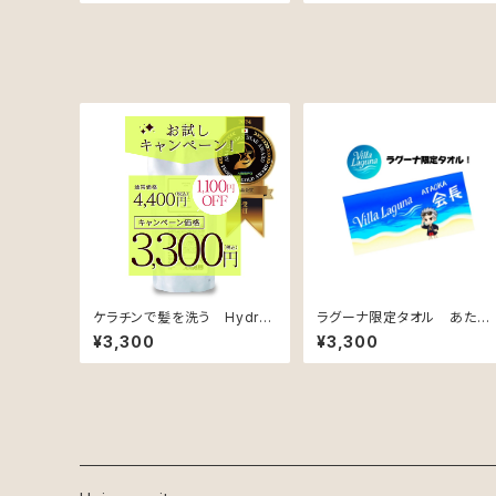
ルトリートメント）
ジケア用】【リフィル】
ケラチンで髪を洗う Hydro
ラグーナ限定タオル あたお
Care Treatment（アップル&
か会長 オリジナル
¥3,300
¥3,300
ジャスミンの香り）【ハリコシ
ケア用】【リフィル】