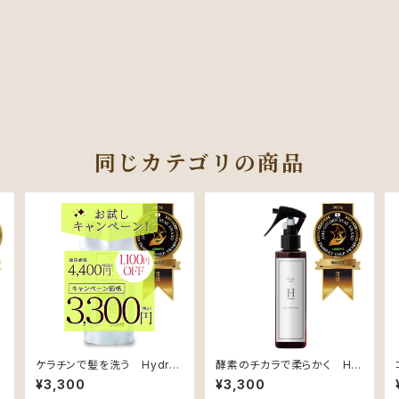
同じカテゴリの商品
y
ケラチンで髪を洗う Hydro
酵素のチカラで柔らかく Hy
Care Treatment（アップル&
dro Mist Treatment（ベル
¥3,300
¥3,300
ジャスミンの香り）【ハリコシ
ガモット&ミントの香り）