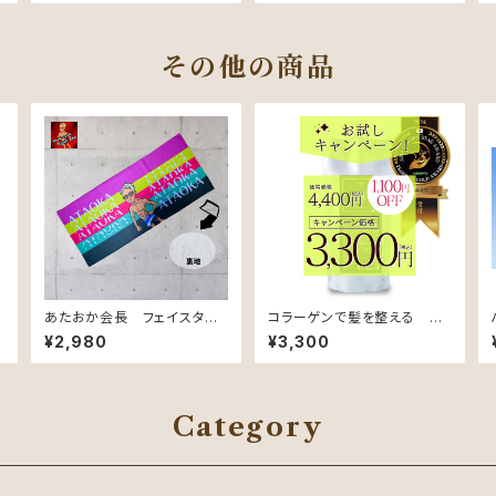
ケア用】【リフィル】
その他の商品
あたおか会長 フェイスタオ
コラーゲンで髪を整える Hy
ル Type-C
dro Repair Treatment（ロ
¥2,980
¥3,300
ーズ&カシスの香り）【ダメー
ジケア用】【リフィル】
Category