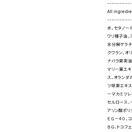
------------
All ingred
------------
水、セタノー
ワリ種子油、
水分解ケラチ
クワラン、オ
ナバラ果実油
マリー葉エキ
ス、オランダ
ツ球果エキス
ーマカミツレ
セルロース、
アリン酸ポリ
ＥＧ－４０、
ＢＧ、トコフ