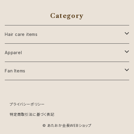
Category
Hair care items
シャンプー
Apparel
トリートメント
Tシャツ
Fan Items
オーバーサイズTシャツ
リフィル
タオル
アクリルスタンド
プライバシーポリシー
Tシャツ
フェイスタオル
キーホルダー
特定商取引法に基づく表記
クッション
© あたおか会長WEBショップ