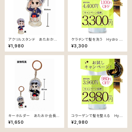
アクリルスタンド あたおか会
ケラチンで髪を洗う Hydro C
長 オリジナル
are Treatment（アップル&ジャ
¥1,980
¥3,300
スミンの香り）【ハリコシケア用】
【リフィル】
キーホルダー あたおか会長
コラーゲンで髪を整える Hydr
オリジナル
o Repair Shampoo（ローズ&
¥1,650
¥2,980
カシスの香り）【ダメージケア用】
【リフィル】