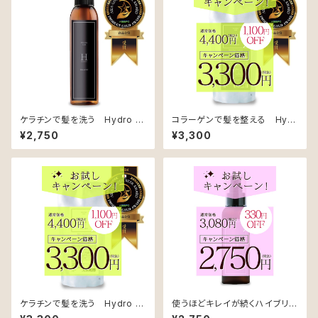
ケラチンで髪を洗う Hydro C
コラーゲンで髪を整える Hydr
are Shampoo（アップル&ジャ
o Repair Treatment（ローズ
¥2,750
¥3,300
スミンの香り）【ハリコシケア用】
&カシスの香り）【ダメージケア
用】【リフィル】
ケラチンで髪を洗う Hydro C
使うほどキレイが続くハイブリッ
are Treatment（アップル&ジャ
ド処方 OUTBATH OIL TRE