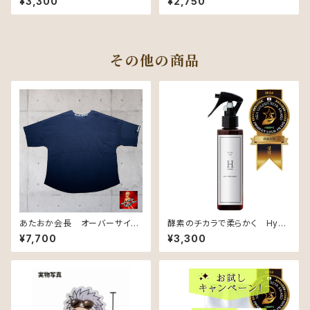
¥3,300
¥2,750
スミンの香り）【ハリコシケア用】
ATMENT（アウトバスオイルトリ
【リフィル】
ートメント）
その他の商品
あたおか会長 オーバーサイズ
酵素のチカラで柔らかく Hydr
Tシャツ ネイビー
o Mist Treatment（ベルガモッ
¥7,700
¥3,300
ト&ミントの香り）